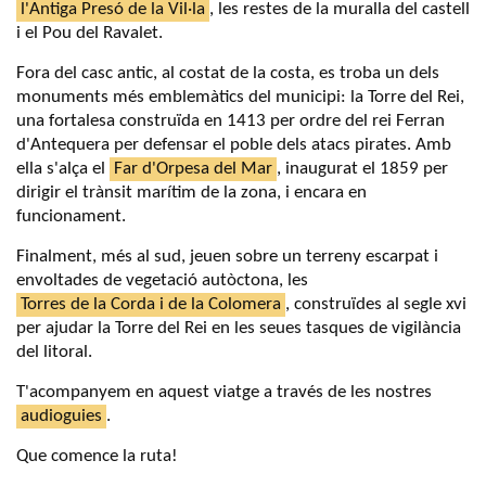
l'Antiga Presó de la Vil·la
, les restes de la muralla del castell
i el Pou del Ravalet.
Fora del casc antic, al costat de la costa, es troba un dels
monuments més emblemàtics del municipi: la Torre del Rei,
una fortalesa construïda en 1413 per ordre del rei Ferran
d'Antequera per defensar el poble dels atacs pirates. Amb
ella s'alça el
Far d'Orpesa del Mar
, inaugurat el 1859 per
dirigir el trànsit marítim de la zona, i encara en
funcionament.
Finalment, més al sud, jeuen sobre un terreny escarpat i
envoltades de vegetació autòctona, les
Torres de la Corda i de la Colomera
, construïdes al segle xvi
per ajudar la Torre del Rei en les seues tasques de vigilància
del litoral.
T'acompanyem en aquest viatge a través de les nostres
audioguies
.
Que comence la ruta!