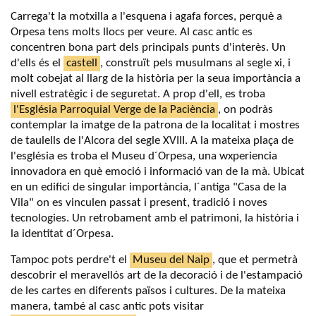
Carrega't la motxilla a l'esquena i agafa forces, perquè a
Orpesa tens molts llocs per veure. Al casc antic es
concentren bona part dels principals punts d'interès. Un
d'ells és el
castell
, construït pels musulmans al segle xi, i
molt cobejat al llarg de la història per la seua importància a
nivell estratègic i de seguretat. A prop d'ell, es troba
l'Església Parroquial Verge de la Paciència
, on podràs
contemplar la imatge de la patrona de la localitat i mostres
de taulells de l'Alcora del segle XVIII. A la mateixa plaça de
l'església es troba el Museu d´Orpesa, una wxperiencia
innovadora en què emoció i informació van de la mà. Ubicat
en un edifici de singular importància, l´antiga "Casa de la
Vila" on es vinculen passat i present, tradició i noves
tecnologies. Un retrobament amb el patrimoni, la història i
la identitat d´Orpesa.
Tampoc pots perdre't el
Museu del Naip
, que et permetrà
descobrir el meravellós art de la decoració i de l'estampació
de les cartes en diferents països i cultures. De la mateixa
manera, també al casc antic pots visitar