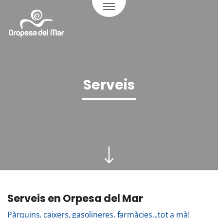
Serveis
Serveis en Orpesa del Mar
Pàrquins, caixers, gasolineres, farmàcies...tot a mà!