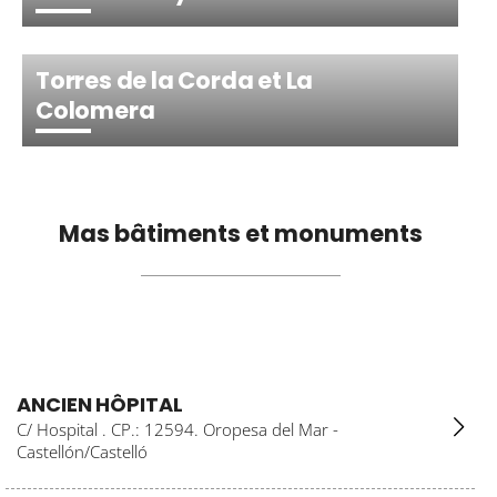
Torres de la Corda et La
Colomera
Mas bâtiments et monuments
ANCIEN HÔPITAL
C/ Hospital . CP.: 12594. Oropesa del Mar -
Castellón/Castelló