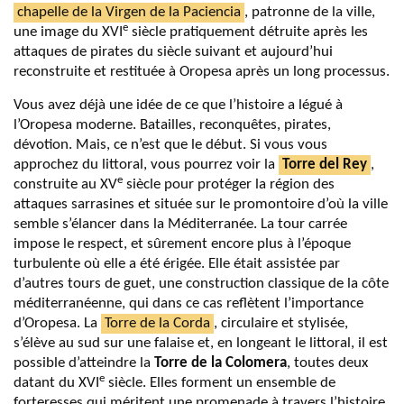
chapelle de la Virgen de la Paciencia
, patronne de la ville,
e
une image du XVI
siècle pratiquement détruite après les
attaques de pirates du siècle suivant et aujourd’hui
reconstruite et restituée à Oropesa après un long processus.
Vous avez déjà une idée de ce que l’histoire a légué à
l’Oropesa moderne. Batailles, reconquêtes, pirates,
dévotion. Mais, ce n’est que le début. Si vous vous
approchez du littoral, vous pourrez voir la
Torre del Rey
,
e
construite au XV
siècle pour protéger la région des
attaques sarrasines et située sur le promontoire d’où la ville
semble s’élancer dans la Méditerranée. La tour carrée
impose le respect, et sûrement encore plus à l’époque
turbulente où elle a été érigée. Elle était assistée par
d’autres tours de guet, une construction classique de la côte
méditerranéenne, qui dans ce cas reflètent l’importance
d’Oropesa. La
Torre de la Corda
, circulaire et stylisée,
s’élève au sud sur une falaise et, en longeant le littoral, il est
possible d’atteindre la
Torre de la Colomera
, toutes deux
e
datant du XVI
siècle. Elles forment un ensemble de
forteresses qui méritent une promenade à travers l’histoire