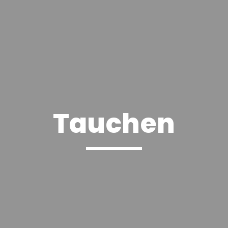
Tauchen