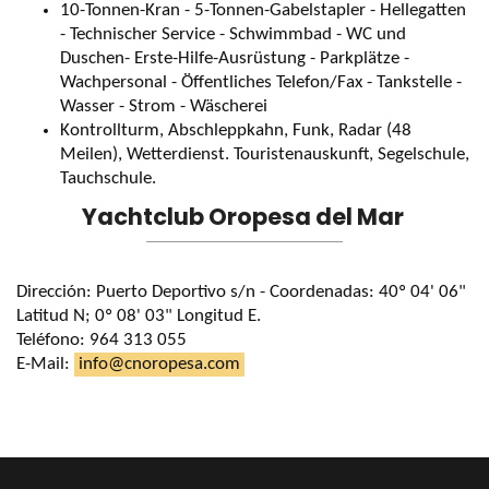
10-Tonnen-Kran - 5-Tonnen-Gabelstapler - Hellegatten
- Technischer Service - Schwimmbad - WC und
Duschen- Erste-Hilfe-Ausrüstung - Parkplätze -
Wachpersonal - Öffentliches Telefon/Fax - Tankstelle -
Wasser - Strom - Wäscherei
Kontrollturm, Abschleppkahn, Funk, Radar (48
Meilen), Wetterdienst. Touristenauskunft, Segelschule,
Tauchschule.
Yachtclub Oropesa del Mar
Dirección: Puerto Deportivo s/n - Coordenadas: 40º 04' 06"
Latitud N; 0º 08' 03" Longitud E.
Teléfono: 964 313 055
E-Mail:
info@cnoropesa.com