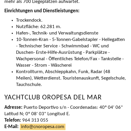
mehr als 700 Liegeplätzen aufwartet.
Einrichtungen und Dienstleistungen:
Trockendock.
Nutzfläche: 62.281 m.
Hafen-, Technik- und Verwaltungsdienste
10-Tonnen-Kran - 5-Tonnen-Gabelstapler - Hellegatten
- Technischer Service - Schwimmbad - WC und
Duschen- Erste-Hilfe-Ausrüstung - Parkplätze -
Wachpersonal - Öffentliches Telefon/Fax - Tankstelle -
Wasser - Strom - Wäscherei
Kontrollturm, Abschleppkahn, Funk, Radar (48
Meilen), Wetterdienst. Touristenauskunft, Segelschule,
Tauchschule.
YACHTCLUB OROPESA DEL MAR
Adresse:
Puerto Deportivo s/n - Coordenadas: 40º 04' 06"
Latitud N; 0º 08' 03" Longitud E.
Telefon:
964 313 055
E-Mail:
info@cnoropesa.com